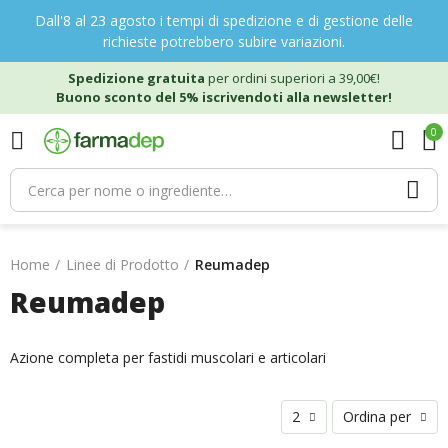
Dall'8 al 23 agosto i tempi di spedizione e di gestione delle
richieste potrebbero subire variazioni.
Spedizione gratuita
per ordini superiori a 39,00€!
Buono sconto del 5% iscrivendoti alla newsletter!
0
Home
Linee di Prodotto
Reumadep
Reumadep
Azione completa per fastidi muscolari e articolari
2
Ordina per