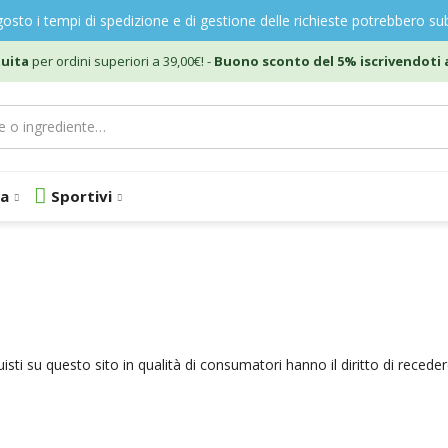
gosto i tempi di spedizione e di gestione delle richieste potrebbero sub
uita
per ordini superiori a 39,00€! -
Buono sconto del 5% iscrivendoti a
a
Sportivi
isti su questo sito in qualità di consumatori hanno il diritto di recede