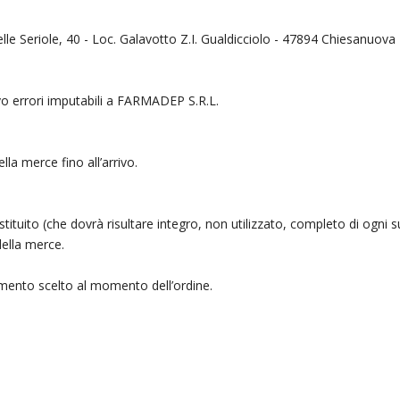
lle Seriole, 40 - Loc. Galavotto Z.I. Gualdicciolo - 47894 Chiesanuov
lvo errori imputabili a FARMADEP S.R.L.
lla merce fino all’arrivo.
e restituito (che dovrà risultare integro, non utilizzato, completo di og
della merce.
amento scelto al momento dell’ordine.