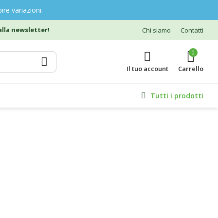
ire variazioni.
lla newsletter!
Chi siamo
Contatti
0
Il tuo account
Tutti i prodotti