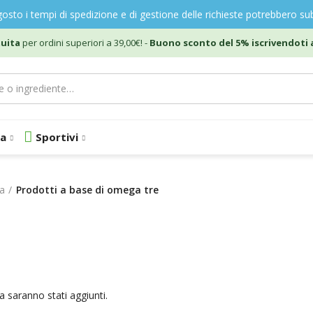
gosto i tempi di spedizione e di gestione delle richieste potrebbero sub
uita
per ordini superiori a 39,00€! -
Buono sconto del 5% iscrivendoti a
a
Sportivi
ia
Prodotti a base di omega tre
a saranno stati aggiunti.