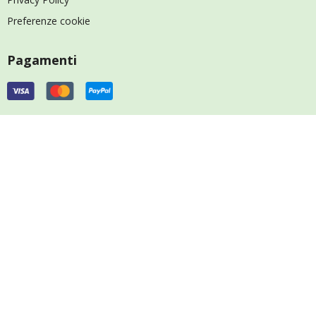
Preferenze cookie
Pagamenti
Spedizioni
Social
@2024 FARMADEP S.R.L.
- Via Biagio di Santolino n. 33 - 47892
Acquaviva - Repubblica di San Marino - COE 30896