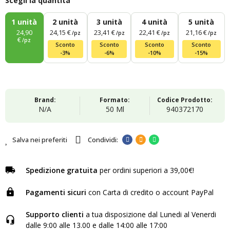
Scegli la quantità
1
unità
2
unità
3
unità
4
unità
5
unità
24,90
24,15 €
23,41 €
22,41 €
21,16 €
/pz
/pz
/pz
/pz
€
/pz
Sconto
Sconto
Sconto
Sconto
-3%
-6%
-10%
-15%
Brand:
Formato:
Codice Prodotto:
N/A
50 Ml
940372170
Salva nei preferiti
Spedizione gratuita
per ordini superiori a 39,00€!
Pagamenti sicuri
con Carta di credito o account PayPal
Supporto clienti
a tua disposizione dal Lunedi al Venerdi
dalle 9:00 alle 13.00 e dalle 14:00 alle 17:00