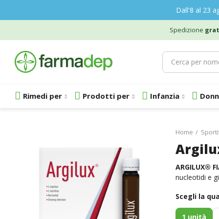
Dall'8 al 23 a
Spedizione
grat
Rimedi per
Prodotti per
Infanzia
Donn
Home
Sporti
Argilu
ARGILUX® FI
nucleotidi e g
Scegli la qu
1
unità