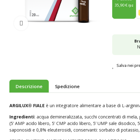
35,90 €
/pz
Ingrandisci
Br
N
Salva nei pre
Descrizione
Spedizione
ARGILUX® FIALE
è un integratore alimentare a base di L-arginina
Ingredienti
: acqua demineralizzata, succhi concentrati di mela, pe
(5’ AMP acido libero, 5’ CMP acido libero, 5’ UMP sale disodico, 
saponosidi e 0,8% eleuterosidi, conservanti: sorbato di potassio, b