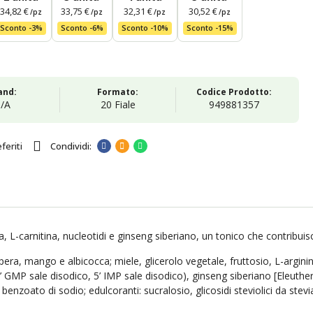
34,82 €
33,75 €
32,31 €
30,52 €
/pz
/pz
/pz
/pz
Sconto -3%
Sconto -6%
Sconto -10%
Sconto -15%
and:
Formato:
Codice Prodotto:
/A
20 Fiale
949881357
feriti
, L-carnitina, nucleotidi e ginseng siberiano, un tonico che contribuisc
ra, mango e albicocca; miele, glicerolo vegetale, fruttosio, L-arginina, 
5’ GMP sale disodico, 5’ IMP sale disodico), ginseng siberiano [Eleuth
enzoato di sodio; edulcoranti: sucralosio, glicosidi steviolici da stevi