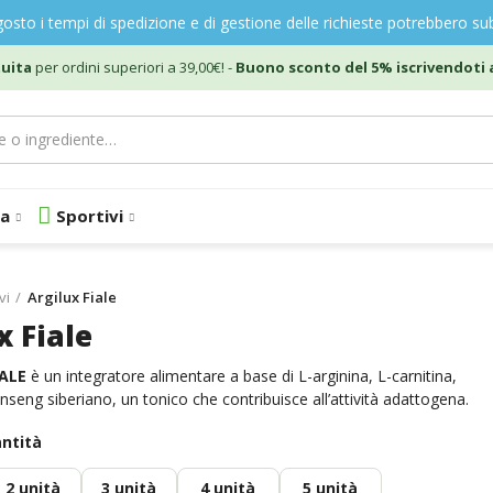
gosto i tempi di spedizione e di gestione delle richieste potrebbero sub
uita
per ordini superiori a 39,00€! -
Buono sconto del 5% iscrivendoti a
a
Sportivi
vi
Argilux Fiale
x Fiale
ALE
è un integratore alimentare a base di L-arginina, L-carnitina,
inseng siberiano, un tonico che contribuisce all’attività adattogena.
antità
2
unità
3
unità
4
unità
5
unità