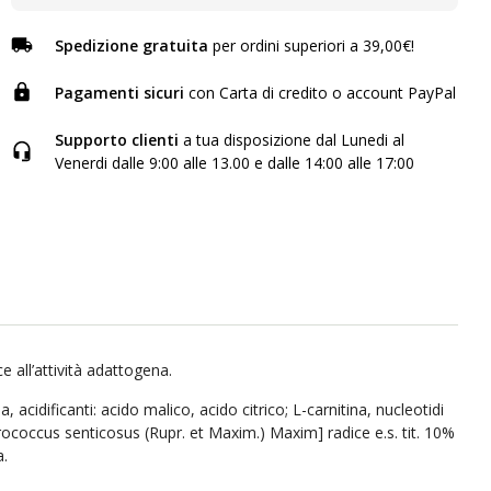
Spedizione gratuita
per ordini superiori a 39,00€!
Pagamenti sicuri
con Carta di credito o account PayPal
Supporto clienti
a tua disposizione dal Lunedi al
Venerdi dalle 9:00 alle 13.00 e dalle 14:00 alle 17:00
e all’attività adattogena.
acidificanti: acido malico, acido citrico; L-carnitina, nucleotidi
erococcus senticosus (Rupr. et Maxim.) Maxim] radice e.s. tit. 10%
a.