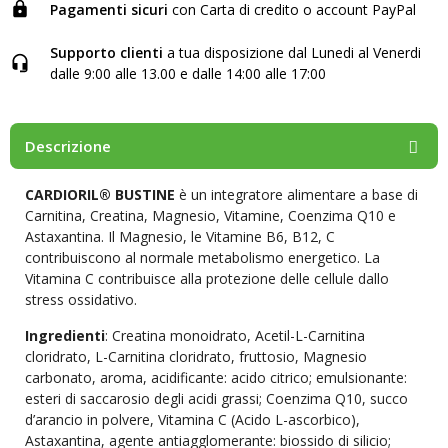
Pagamenti sicuri
con Carta di credito o account PayPal
Supporto clienti
a tua disposizione dal Lunedi al Venerdi
dalle 9:00 alle 13.00 e dalle 14:00 alle 17:00
Descrizione
CARDIORIL® BUSTINE
è un integratore alimentare a base di
Carnitina, Creatina, Magnesio, Vitamine, Coenzima Q10 e
Astaxantina. Il Magnesio, le Vitamine B6, B12, C
contribuiscono al normale metabolismo energetico. La
Vitamina C contribuisce alla protezione delle cellule dallo
stress ossidativo.
Ingredienti
: Creatina monoidrato, Acetil-L-Carnitina
cloridrato, L-Carnitina cloridrato, fruttosio, Magnesio
carbonato, aroma, acidificante: acido citrico; emulsionante:
esteri di saccarosio degli acidi grassi; Coenzima Q10, succo
d’arancio in polvere, Vitamina C (Acido L-ascorbico),
Astaxantina, agente antiagglomerante: biossido di silicio;