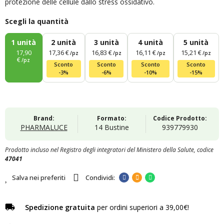
protezione delle cellule dallo stress ossidativo.
Scegli la quantità
1
unità
2
unità
3
unità
4
unità
5
unità
17,90
17,36 €
16,83 €
16,11 €
15,21 €
/pz
/pz
/pz
/pz
€
/pz
Sconto
Sconto
Sconto
Sconto
-3%
-6%
-10%
-15%
Brand:
Formato:
Codice Prodotto:
PHARMALUCE
14 Bustine
939779930
Prodotto incluso nel Registro degli integratori del Ministero della Salute, codice
47041
Salva nei preferiti
Spedizione gratuita
per ordini superiori a 39,00€!