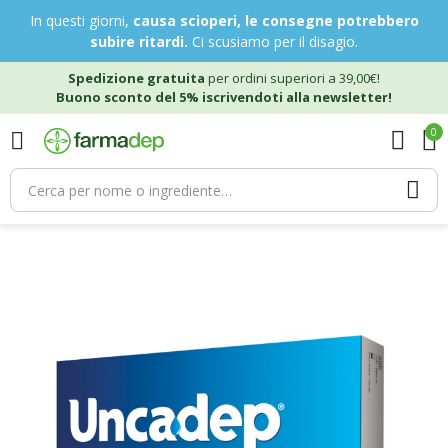
In questi giorni,
causa scioperi, le consegne potrebbero
subire ritardi.
Ci scusiamo per il disagio.
Spedizione gratuita
per ordini superiori a 39,00€!
Buono sconto del 5% iscrivendoti alla newsletter!
0