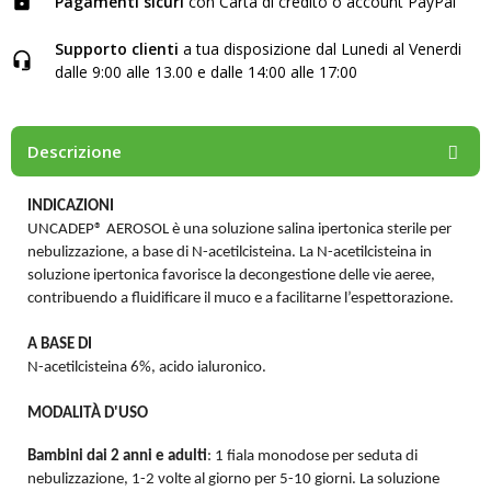
Pagamenti sicuri
con Carta di credito o account PayPal
Supporto clienti
a tua disposizione dal Lunedi al Venerdi
dalle 9:00 alle 13.00 e dalle 14:00 alle 17:00
Descrizione
INDICAZIONI
UNCADEP® AEROSOL è una soluzione salina ipertonica sterile per
nebulizzazione, a base di N-acetilcisteina. La N-acetilcisteina in
soluzione ipertonica favorisce la decongestione delle vie aeree,
contribuendo a fluidificare il muco e a facilitarne l’espettorazione.
A BASE DI
N-acetilcisteina 6%, acido ialuronico.
MODALIT
À
D'USO
Bambini dai 2 anni e adulti
: 1 fiala monodose per seduta di
nebulizzazione, 1-2 volte al giorno per 5-10 giorni. La soluzione