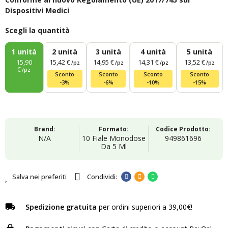
Dispositivi Medici
Scegli la quantità
1
unità
2
unità
3
unità
4
unità
5
unità
15,90
15,42 €
14,95 €
14,31 €
13,52 €
/pz
/pz
/pz
/pz
€
/pz
Sconto
Sconto
Sconto
Sconto
-3%
-6%
-10%
-15%
Brand:
Formato:
Codice Prodotto:
N/A
10 Fiale Monodose
949861696
Da 5 Ml
Salva nei preferiti
Spedizione gratuita
per ordini superiori a 39,00€!