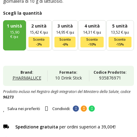
giornaliera di 10 g di lattulosio.
Scegli la quantità
1
unità
2
unità
3
unità
4
unità
5
unità
15,90
15,42 €
14,95 €
14,31 €
13,52 €
/pz
/pz
/pz
/pz
€
/pz
Sconto
Sconto
Sconto
Sconto
-3%
-6%
-10%
-15%
Brand:
Formato:
Codice Prodotto:
PHARMALUCE
10 Drink Stick
935876971
Prodotto incluso nel Registro degli integratori del Ministero della Salute, codice
96273
Salva nei preferiti
Spedizione gratuita
per ordini superiori a 39,00€!