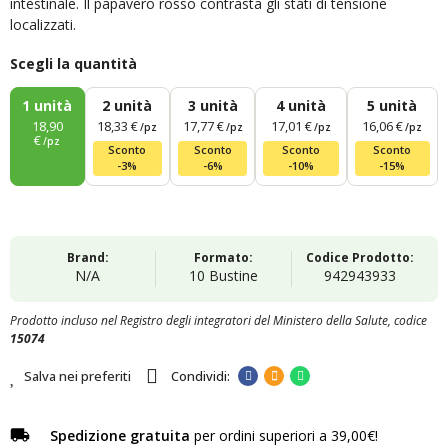
intestinale. Il papavero rosso contrasta gli stati di tensione
localizzati.
Scegli la quantità
1
unità
2
unità
3
unità
4
unità
5
unità
18,90
18,33 €
17,77 €
17,01 €
16,06 €
/pz
/pz
/pz
/pz
€
/pz
Sconto
Sconto
Sconto
Sconto
-3%
-6%
-10%
-15%
Brand:
Formato:
Codice Prodotto:
N/A
10 Bustine
942943933
Prodotto incluso nel Registro degli integratori del Ministero della Salute, codice
15074
Salva nei preferiti
Spedizione gratuita
per ordini superiori a 39,00€!