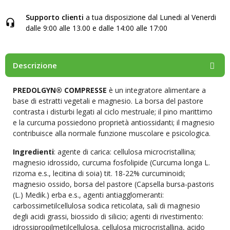
Supporto clienti
a tua disposizione dal Lunedi al Venerdi
dalle 9:00 alle 13.00 e dalle 14:00 alle 17:00
Descrizione
PREDOLGYN® COMPRESSE
è un integratore alimentare a
base di estratti vegetali e magnesio. La borsa del pastore
contrasta i disturbi legati al ciclo mestruale; il pino marittimo
e la curcuma possiedono proprietà antiossidanti; il magnesio
contribuisce alla normale funzione muscolare e psicologica.
Ingredienti
: agente di carica: cellulosa microcristallina;
magnesio idrossido, curcuma fosfolipide (Curcuma longa L.
rizoma e.s., lecitina di soia) tit. 18-22% curcuminoidi;
magnesio ossido, borsa del pastore (Capsella bursa-pastoris
(L.) Medik.) erba e.s., agenti antiagglomeranti:
carbossimetilcellulosa sodica reticolata, sali di magnesio
degli acidi grassi, biossido di silicio; agenti di rivestimento:
idrossipropilmetilcellulosa, cellulosa microcristallina, acido