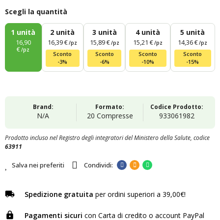
Scegli la quantità
1
unità
2
unità
3
unità
4
unità
5
unità
16,90
16,39 €
15,89 €
15,21 €
14,36 €
/pz
/pz
/pz
/pz
€
/pz
Sconto
Sconto
Sconto
Sconto
-3%
-6%
-10%
-15%
Brand:
Formato:
Codice Prodotto:
N/A
20 Compresse
933061982
Prodotto incluso nel Registro degli integratori del Ministero della Salute, codice
63911
Salva nei preferiti
Spedizione gratuita
per ordini superiori a 39,00€!
Pagamenti sicuri
con Carta di credito o account PayPal