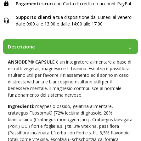
Pagamenti sicuri
con Carta di credito o account PayPal
Supporto clienti
a tua disposizione dal Lunedi al Venerdi
dalle 9:00 alle 13.00 e dalle 14:00 alle 17:00
Descrizione
ANSIODEP® CAPSULE
è un integratore alimentare a base di
estratti vegetali, magnesio e L-teanina. Escolzia e passiflora
risultano utili per favorire il rilassamento ed il sonno in caso
di stress; withania e biancospino risultano utili per il
benessere mentale. Il magnesio contribuisce al normale
funzionamento del sistema nervoso.
Ingredienti
: magnesio ossido, gelatina alimentare,
crataegus Fitosoma® [72% lecitina di girasole; 28%
biancospino (Crataegus monogyna Jacq., Crataegus laevigata
(Poir.) DC.) fiori e foglie e.s. ] tit. 3% vitexina, passiflora
(Passiflora incarnata L.) erba con fiori e.s. tit. 3,5% flavonoidi
totali come vitexina, escolzia (Eschscholtzia californica