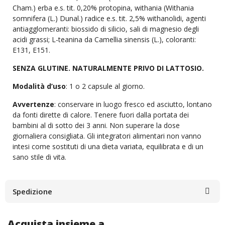
Cham.) erba e.s. tit. 0,20% protopina, withania (Withania
somnifera (L.) Dunal.) radice e.s. tit. 2,5% withanolidi, agenti
antiagglomeranti: biossido di silicio, sali di magnesio degli
acidi grassi; L-teanina da Camellia sinensis (L.), coloranti:
E131, E151.
SENZA GLUTINE. NATURALMENTE PRIVO DI LATTOSIO.
Modalità d’uso
: 1 o 2 capsule al giorno.
Avvertenze
: conservare in luogo fresco ed asciutto, lontano
da fonti dirette di calore. Tenere fuori dalla portata dei
bambini al di sotto dei 3 anni. Non superare la dose
giornaliera consigliata. Gli integratori alimentari non vanno
intesi come sostituti di una dieta variata, equilibrata e di un
sano stile di vita.
Spedizione
Acquista insieme a