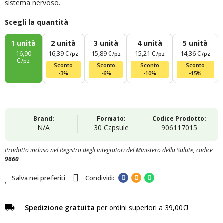
sistema nervoso.
Scegli la quantità
1
unità
2
unità
3
unità
4
unità
5
unità
16,90
16,39 €
15,89 €
15,21 €
14,36 €
/pz
/pz
/pz
/pz
€
/pz
Sconto
Sconto
Sconto
Sconto
-3%
-6%
-10%
-15%
Brand:
Formato:
Codice Prodotto:
N/A
30 Capsule
906117015
Prodotto incluso nel Registro degli integratori del Ministero della Salute, codice
9660
Salva nei preferiti
Spedizione gratuita
per ordini superiori a 39,00€!