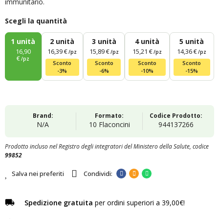
immunitario.
Scegli la quantità
1
unità
2
unità
3
unità
4
unità
5
unità
16,90
16,39 €
15,89 €
15,21 €
14,36 €
/pz
/pz
/pz
/pz
€
/pz
Sconto
Sconto
Sconto
Sconto
-3%
-6%
-10%
-15%
Brand:
Formato:
Codice Prodotto:
N/A
10 Flaconcini
944137266
Prodotto incluso nel Registro degli integratori del Ministero della Salute, codice
99852
Salva nei preferiti
Spedizione gratuita
per ordini superiori a 39,00€!