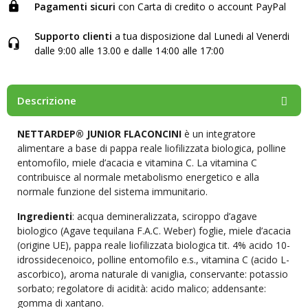
Pagamenti sicuri
con Carta di credito o account PayPal
Supporto clienti
a tua disposizione dal Lunedi al Venerdi
dalle 9:00 alle 13.00 e dalle 14:00 alle 17:00
Descrizione
NETTARDEP® JUNIOR FLACONCINI
è un integratore
alimentare a base di pappa reale liofilizzata biologica, polline
entomofilo, miele d’acacia e vitamina C. La vitamina C
contribuisce al normale metabolismo energetico e alla
normale funzione del sistema immunitario.
Ingredienti
: acqua demineralizzata, sciroppo d’agave
biologico (Agave tequilana F.A.C. Weber) foglie, miele d’acacia
(origine UE), pappa reale liofilizzata biologica tit. 4% acido 10-
idrossidecenoico, polline entomofilo e.s., vitamina C (acido L-
ascorbico), aroma naturale di vaniglia, conservante: potassio
sorbato; regolatore di acidità: acido malico; addensante:
gomma di xantano.