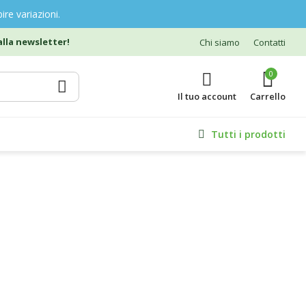
ire variazioni.
lla newsletter!
Chi siamo
Contatti
0
Il tuo account
Tutti i prodotti