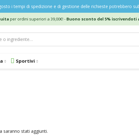
gosto i tempi di spedizione e di gestione delle richieste potrebbero sub
uita
per ordini superiori a 39,00€! -
Buono sconto del 5% iscrivendoti a
a
Sportivi
a saranno stati aggiunti.