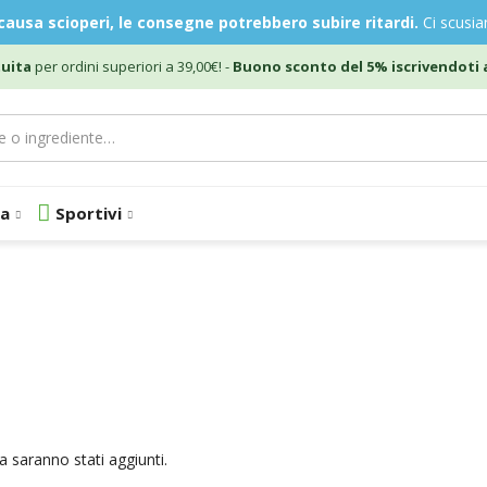
causa scioperi, le consegne potrebbero subire ritardi.
Ci scusiam
uita
per ordini superiori a 39,00€! -
Buono sconto del 5% iscrivendoti a
a
Sportivi
a saranno stati aggiunti.