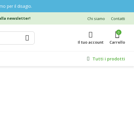
o per il disagio.
lla newsletter!
Chi siamo
Contatti
0
Il tuo account
Tutti i prodotti